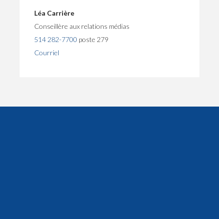
Léa Carrière
Conseillère aux relations médias
514 282-7700
poste 279
Courriel