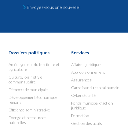
Envoyez-nous une nouvelle!
Dossiers politiques
Services
Aménagement du territoire et
Affaires juridiques
agriculture
Approvisionnement
Culture, loisir et vie
Assurances
communautaire
Carrefour du capital humain
Démocratie municipale
Cybersécurité
Développement économique
régional
Fonds municipal d’action
juridique
Efficience administrative
Formation
Énergie et ressources
naturelles
Gestion des actifs