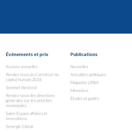
Événements et prix
Publications
Assises annuelles
Nouvelles
Rendez-vous du Carrefour du
Actualités politiques
capital humain 2026
Magazine URBA
Sommet électoral
Mémoires
Rendez-vous des directions
Études et guides
générales sur les priorités
municipales
Salon Espace affaires et
innovations
Synergie Climat